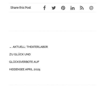
Share this Post
Navigation
←
AKTUELL: THEATERLABOR
(Beiträge)
ZU GLÜCK UND
GLÜCKSVERBOTE AUF
HIDDENSEE APRIL 2025