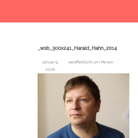
_wsb_300x241_Harald_Hahn_2014
Januar 9,
veröffentlicht
um
Person
.
2018